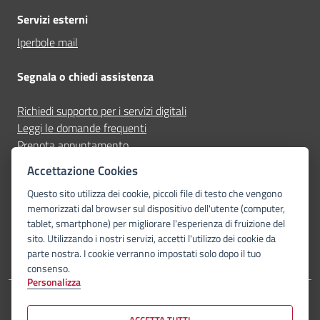
Servizi esterni
Iperbole mail
Segnala o chiedi assistenza
Richiedi supporto per i servizi digitali
Leggi le domande frequenti
Prenota appuntamento
Segnala disservizio
Accettazione Cookies
Questo sito utilizza dei cookie, piccoli file di testo che vengono
Seguici su
memorizzati dal browser sul dispositivo dell'utente (computer,
tablet, smartphone) per migliorare l'esperienza di fruizione del
facebook
instagram
youtube
telegram-plane
whatsapp
sito. Utilizzando i nostri servizi, accetti l'utilizzo dei cookie da
parte nostra. I cookie verranno impostati solo dopo il tuo
consenso.
Personalizza
Dichiarazione di accessibilità
Privacy Policy
Note legali
Piano di miglioramento del sito
Mappa del sito