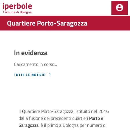
iperbole
Salta al contenuto principale della pagina
Comune di Bologna
Parte principale della pagina
Quartiere Porto-Saragozza
In evidenza
Caricamento in corso...
TUTTE LE NOTIZIE
Presentazione di quartiere
Il Quartiere Porto-Saragozza, istituito nel 2016
dalla fusione dei precedenti quartieri
Porto e
Saragozza
, è il primo a Bologna per numero di