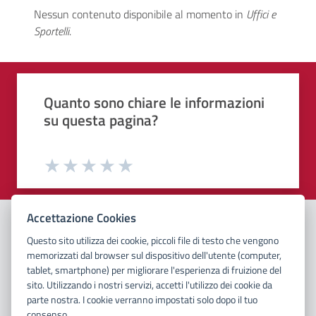
Uffici e Sportelli
Nessun contenuto disponibile al momento
in
Uffici e
Sportelli
.
Quali sono stati gli aspetti che hai preferito?
Vuoi aggiungere altri dettagli?
1/2
2/2
Grazie, il tuo parere ci aiuterà a migliorare i
Quanto sono chiare le informazioni
o
Avanti
su questa pagina?
Dettaglio
Le indicazioni erano chiare
Inserire massimo 200 caratteri
Valuta da 1 a 5 stelle la pagina
Le indicazioni erano complete
Valuta 1 stelle su 5
Valuta 2 stelle su 5
Valuta 3 stelle su 5
Valuta 4 stelle su 5
Valuta 5 stelle su 5
Accettazione Cookies
Capivo sempre che stavo procedendo correttamente
Questo sito utilizza dei cookie, piccoli file di testo che vengono
memorizzati dal browser sul dispositivo dell'utente (computer,
Segnala o chiedi assistenza
tablet, smartphone) per migliorare l'esperienza di fruizione del
Non ho avuto problemi tecnici
sito. Utilizzando i nostri servizi, accetti l'utilizzo dei cookie da
Richiedi supporto per i servizi digitali
parte nostra. I cookie verranno impostati solo dopo il tuo
consenso.
Leggi le domande frequenti