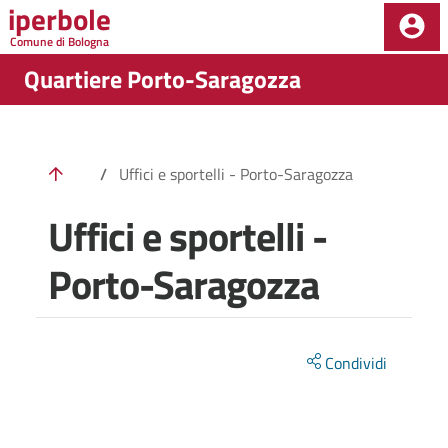
iperbole
Salta al contenuto principale della pagina
Comune di Bologna
Parte principale della pagina
Quartiere Porto-Saragozza
/
Uffici e sportelli - Porto-Saragozza
Uffici e sportelli -
Porto-Saragozza
Condividi