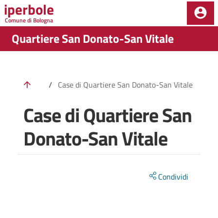
iperbole
Salta al contenuto principale della pagina
Comune di Bologna
Parte principale della pagina
Quartiere San Donato-San Vitale
/
Case di Quartiere San Donato-San Vitale
Case di Quartiere San
Donato-San Vitale
Condividi