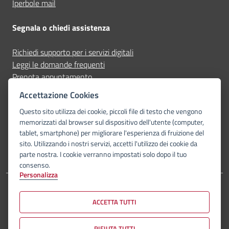
Iperbole mail
Segnala o chiedi assistenza
Richiedi supporto per i servizi digitali
Leggi le domande frequenti
Prenota appuntamento
Segnala disservizio
Accettazione Cookies
Questo sito utilizza dei cookie, piccoli file di testo che vengono
Seguici su
memorizzati dal browser sul dispositivo dell'utente (computer,
tablet, smartphone) per migliorare l'esperienza di fruizione del
facebook
instagram
youtube
telegram-plane
whatsapp
sito. Utilizzando i nostri servizi, accetti l'utilizzo dei cookie da
parte nostra. I cookie verranno impostati solo dopo il tuo
consenso.
Personalizza
Dichiarazione di accessibilità
Privacy Policy
Note legali
Piano di miglioramento del sito
Mappa del sito
ACCETTA TUTTI
© Comune di Bologna 2026. Tutti i diritti riservati.
RIFIUTA TUTTI